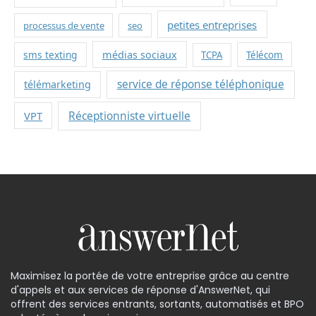
petites entreprises
processus de vente
seo
sms texting
médias sociaux
TCPA
Télécom
service de réponse téléphonique
télémarketing
VPT
Réceptionniste virtuelle
Maximisez la portée de votre entreprise grâce au centre
d'appels et aux services de réponse d'AnswerNet, qui
offrent des services entrants, sortants, automatisés et BPO