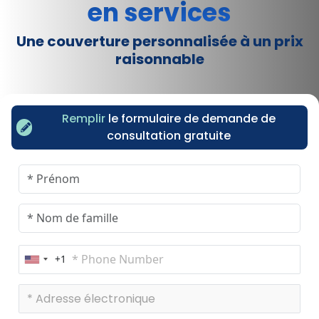
en services
Une couverture personnalisée à un prix
raisonnable
Remplir
le formulaire de demande de
consultation gratuite
+1
U
n
i
t