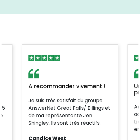
A recommander vivement !
Un
p
Je suis très satisfait du groupe
An
n 5
AnswerNet Great Falls/ Billings et
ad
re
de ma représentante Jen
be
Shingley. Ils sont très réactifs...
en
Candice West