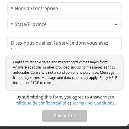
e
d
S
t
a
t
e
s
+
1
I agree to receive sales and marketing text messages from
AnswerNet at the number provided, including messages sent by
autodialer. Consent is not a condition of any purchase. Message
frequency varies. Message and data rates may apply. Reply HELP
for help or STOP to cancel.
By submitting this form, you agree to AnswerNet's
Politique de confidentialité
et
Terms and Conditions
.