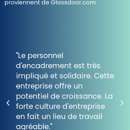
proviennent de Glassdoor.com.
"Le personnel
"L
d'encadrement est très
vo
 de
impliqué et solidaire. Cette
le
entreprise offre un
so
potentiel de croissance. La
ex
forte culture d'entreprise
tro
en fait un lieu de travail
re
agréable."
be