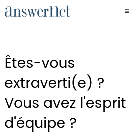
Accueil
"
A propos de
"
Carrières
Services
Industries
Ressources
Êtes-vous
À propos de nous
extraverti(e) ?
Nous contacter
Vous avez l'esprit
d'équipe ?