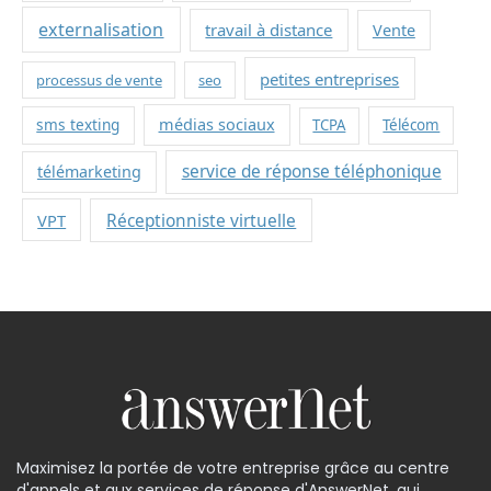
externalisation
travail à distance
Vente
petites entreprises
processus de vente
seo
sms texting
médias sociaux
TCPA
Télécom
service de réponse téléphonique
télémarketing
VPT
Réceptionniste virtuelle
Maximisez la portée de votre entreprise grâce au centre
d'appels et aux services de réponse d'AnswerNet, qui