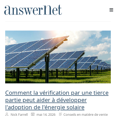
Solutions pour l'industrie
Services
Industries
Ressources
À propos de nous
Nous contacter
Comment la vérification par une tierce
partie peut aider à développer
l'adoption de l'énergie solaire
Nick Farrell
mai 14, 2026
Conseils en matière de vente