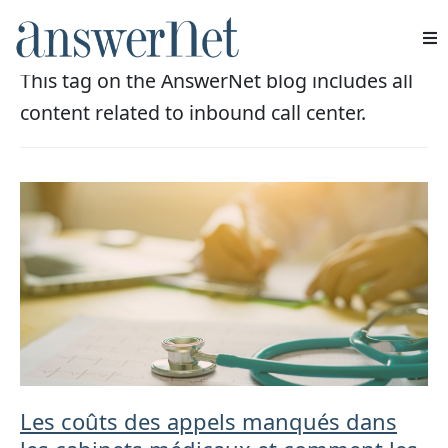
Centre d'appels entrants
This tag on the AnswerNet blog includes all
Services
content related to inbound call center.
Industries
Ressources
À propos de nous
Nous contacter
Les coûts des appels manqués dans