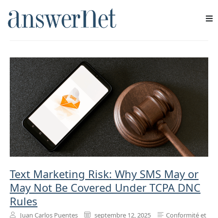
TCPA
Services
Industries
Ressources
À propos de nous
Nous contacter
Text Marketing Risk: Why SMS May or
May Not Be Covered Under TCPA DNC
Rules
Juan Carlos Puentes
septembre 12, 2025
Conformité et