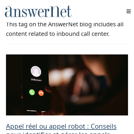
Centre d'appels entrants
This tag on the AnswerNet blog includes all
Services
content related to inbound call center.
Industries
Ressources
À propos de nous
Nous contacter
Appel réel ou appel robot : Conseils