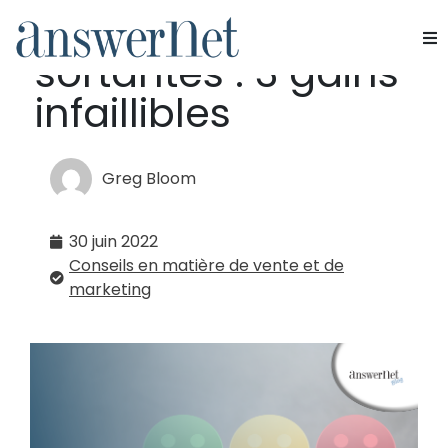
Études de marché
sortantes : 3 gains
Services
infaillibles
Industries
Greg Bloom
Ressources
30 juin 2022
À propos de nous
Conseils en matière de vente et de
marketing
Nous contacter