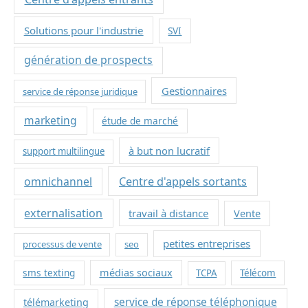
Solutions pour l'industrie
SVI
génération de prospects
Gestionnaires
service de réponse juridique
marketing
étude de marché
à but non lucratif
support multilingue
omnichannel
Centre d'appels sortants
externalisation
travail à distance
Vente
petites entreprises
processus de vente
seo
sms texting
médias sociaux
TCPA
Télécom
service de réponse téléphonique
télémarketing