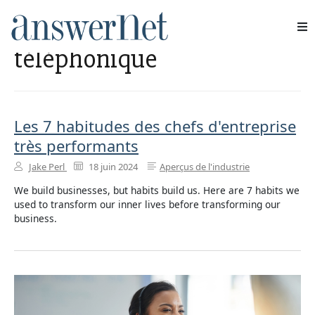
Service de réponse
téléphonique
Services
Industries
Les 7 habitudes des chefs d'entreprise
Ressources
très performants
Jake Perl
18 juin 2024
Aperçus de l'industrie
À propos de nous
We build businesses, but habits build us. Here are 7 habits we
used to transform our inner lives before transforming our
Nous contacter
business.