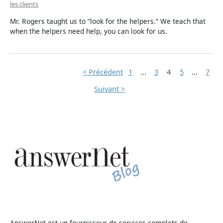
les clients
Mr. Rogers taught us to “look for the helpers.” We teach that
when the helpers need help, you can look for us.
< Précédent
1
...
3
4
5
...
7
Suivant >
AnswerNet est un fournisseur de services complets de