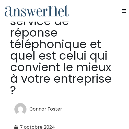
Qu'est-ce qu'un
service de
Services
réponse
Industries
téléphonique et
quel est celui qui
Ressources
convient le mieux
À propos de nous
à votre entreprise
?
Nous contacter
Connor Foster
7 octobre 2024