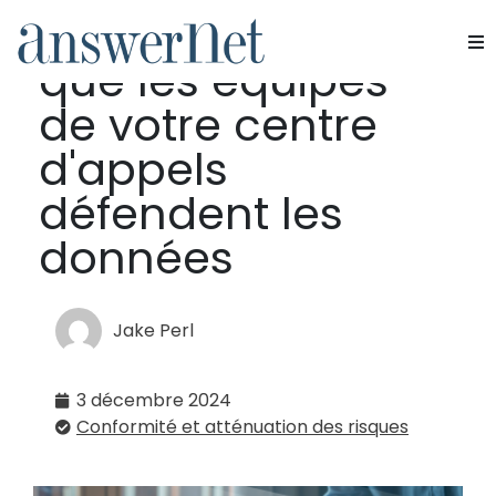
Comment garantir
que les équipes
Services
de votre centre
Industries
d'appels
défendent les
Ressources
données
À propos de nous
Nous contacter
Jake Perl
3 décembre 2024
Conformité et atténuation des risques