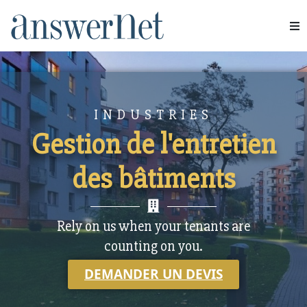
Services
Industries
INDUSTRIES
Ressources
Gestion de l'entretien
À propos de nous
des bâtiments
Nous contacter
Rely on us when your tenants are
counting on you.
DEMANDER UN DEVIS