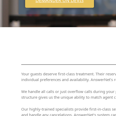
DEMANDER UN DEVIS
Your guests deserve first-class treatment. Their res
individual preferences and availability. AnswerNet’s
We handle all calls or just overflow calls during you
structure gives us the unique ability to match agent 
Our highly-trained specialists provide first‐in‐class 
and handle any cancelations. AnswerNet’s system can