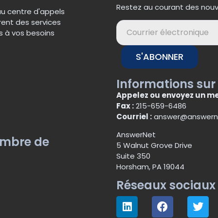
Restez au courant des nouve
au centre d'appels
rent des services
s à vos besoins
S'ABONNER
Informations sur
Appelez ou envoyez un me
Fax :
215-659-6486
Courriel :
answer@answern
AnswerNet
embre de
5 Walnut Grove Drive
Suite 350
Horsham, PA 19044
Réseaux sociaux