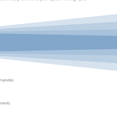
mmandes
ements