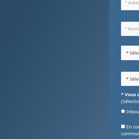
* Vous 
(Sélecti
Inbo
En coc
communi