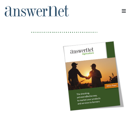
Click below
to download our
whitepaper:
Services
Industries
Ressources
À propos de nous
Nous contacter