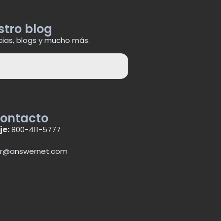
stro blog
cias, blogs y mucho más.
contacto
je:
800-411-5777
r@answernet.com