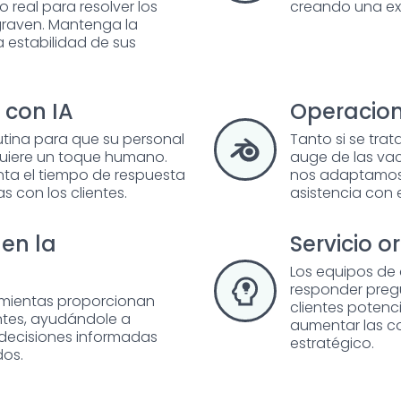
 real para resolver los
creando una exp
raven. Mantenga la
la estabilidad de sus
 con IA
Operacion
rutina para que su personal
Tanto si se tra
quiere un toque humano.
auge de las va
nta el tiempo de respuesta
nos adaptamos 
s con los clientes.
asistencia con 
en la
Servicio o
Los equipos de
responder preg
amientas proporcionan
clientes potenci
entes, ayudándole a
aumentar las c
r decisiones informadas
estratégico.
dos.