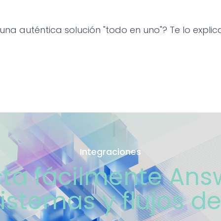
na auténtica solución "todo en uno"? Te lo expli
Integraciones
ta fácilmente Ans
istemas y flujos d