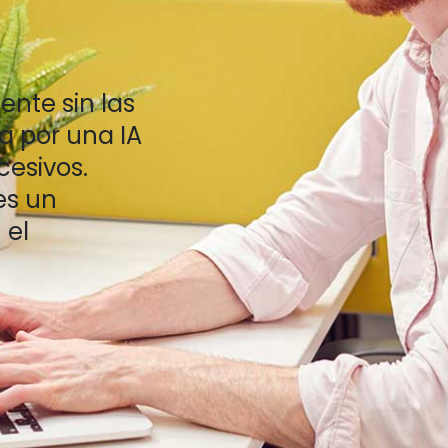
ente sin las
a por una IA
cesivos.
es un
 el