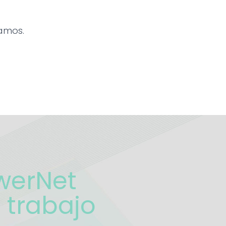
camos.
werNet
e trabajo