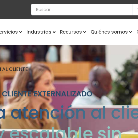
ervicios
Industrias
Recursos
Quiénes somos
 AL CLIENTE
L CLIENTE EXTERNALIZADO
 atención al cli
 escalable sin