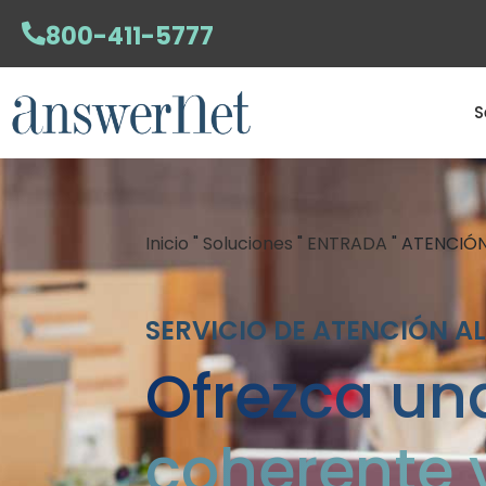
800-411-5777
S
Inicio
"
Soluciones
"
ENTRADA
"
ATENCIÓN
SERVICIO DE ATENCIÓN A
Ofrezca una
coherente y