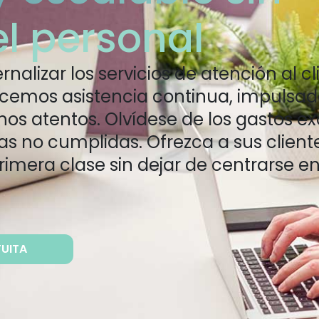
l personal
alizar los servicios de atención al cli
recemos asistencia continua, impulsad
os atentos. Olvídese de los gastos ex
as no cumplidas. Ofrezca a sus client
primera clase sin dejar de centrarse en
UITA