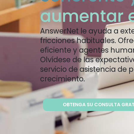
aumentar e
AnswerNet le ayuda a extern
fricciones habituales. Of
eficiente y agentes human
Olvídese de las expectativ
servicio de asistencia de 
crecimiento.
OBTENGA SU CONSULTA GRAT