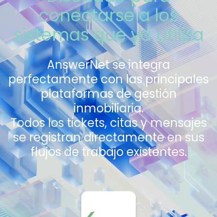
conectarse a los
sistemas que ya utiliza
AnswerNet se integra
perfectamente con las principales
plataformas de gestión
inmobiliaria.
Todos los tickets, citas y mensajes
se registran directamente en sus
flujos de trabajo existentes.