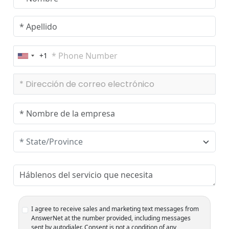
+1
U
n
i
t
e
d
S
t
a
t
e
s
+
1
I agree to receive sales and marketing text messages from
AnswerNet at the number provided, including messages
sent by autodialer. Consent is not a condition of any