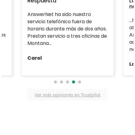
Respuesta
La
nu
AnswerNet ha sido nuestro
y
..
servicio telefónico fuera de
at
horario durante más de dos años.
mos
An
Prestan servicio a tres oficinas de
ad
Montana...
ne
Carol
La
1
2
3
4
5
Ver más opiniones en Trustpilot