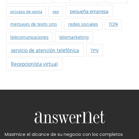
pequeña empresa
proceso de venta
seo
mensajes de texto sms
redes sociales
TCPA
telemarketing
telecomunicaciones
servicio de atención telefónica
TPV
Recepcionista virtual
Maximice el alcance de su negocio con los completos