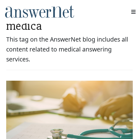
Servicio de asistencia
médica
Servicios
This tag on the AnswerNet blog includes all
Industrias
content related to medical answering
services.
Recursos
Quiénes somos
Contacte con nosotros