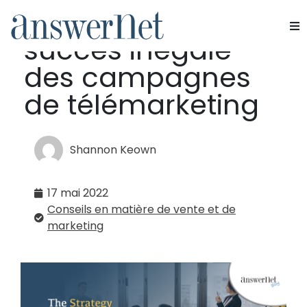
10 étapes pour un
succès inégalé
Services
des campagnes
Industries
de télémarketing
Ressources
Shannon Keown
À propos de nous
17 mai 2022
Nous contacter
Conseils en matière de vente et de
marketing