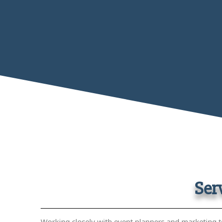
Ser
Working closely with event planners and marketing t