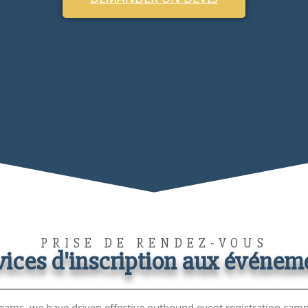
PRISE DE RENDEZ-VOUS
vices d'inscription aux événem
eams, we have driven effective outbound event registration camp