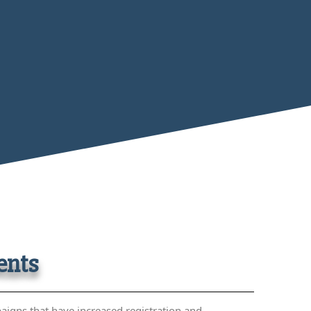
ents
aigns that have increased registration and