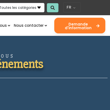
FR
Toutes les catégories
Demande
nous
Nous contacter
d'information
VOUS
vénements