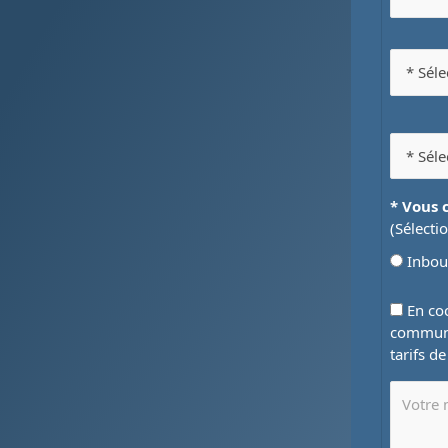
* Vous 
(Sélecti
Inbo
En coc
communi
tarifs d