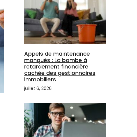
Appels de maintenance
manqués : La bombe à
retardement financière
cachée des gestionnaires
immobiliers
juillet 6, 2026