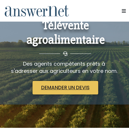
ANSWERNET AGRICULTURE
Télévente
Services
agroalimentaire
Industries
Ressources
Des agents compétents prêts à
À propos de nous
s'adresser aux agriculteurs en votre nom.
Nous contacter
DEMANDER UN DEVIS