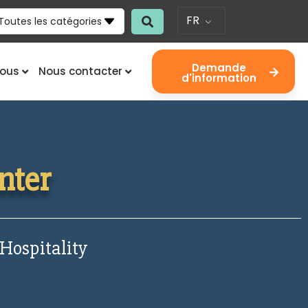
FR
Toutes les catégories
Demande
nous
Nous contacter
d'information
nter
 Hospitality