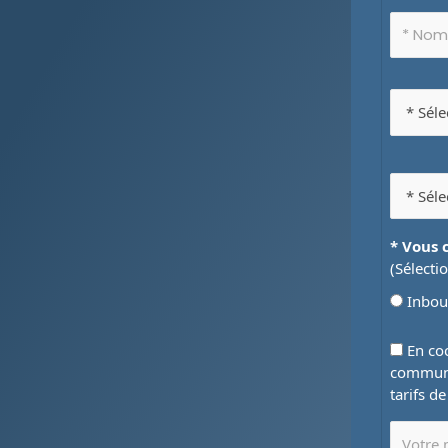
* Vous 
(Sélecti
Inbo
En coc
communi
tarifs d