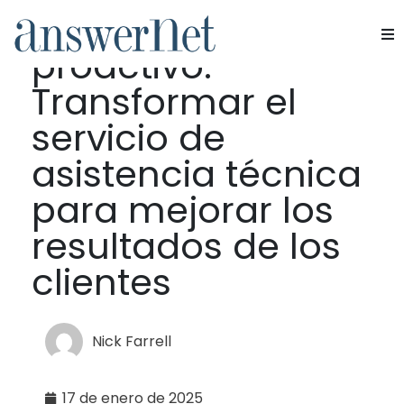
De reactivo a
proactivo:
Servicios
Transformar el
Industrias
servicio de
asistencia técnica
Recursos
para mejorar los
Quiénes somos
resultados de los
clientes
Contacte con nosotros
Nick Farrell
17 de enero de 2025