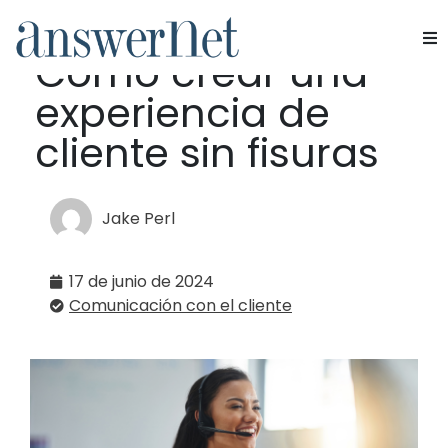
Omnichannel 101:
Cómo crear una
Servicios
experiencia de
Industrias
cliente sin fisuras
Recursos
Jake Perl
Quiénes somos
17 de junio de 2024
Contacte con nosotros
Comunicación con el cliente