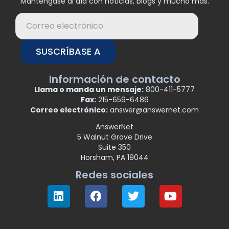
Manténgase al día con noticias, blogs y mucho más.
SUSCRÍBASE A
Información de contacto
Llama o manda un mensaje:
800-411-5777
Fax:
215-659-6486
Correo electrónico:
answer@answernet.com
AnswerNet
5 Walnut Grove Drive
Suite 350
Horsham, PA 19044
Redes sociales