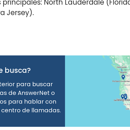
principales: North Lauderdale (Flori
a Jersey).
ue busca?
terior para buscar
das de AnswerNet o
os para hablar con
 centro de llamadas.