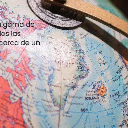
ia gama de
das las
 cerca de un