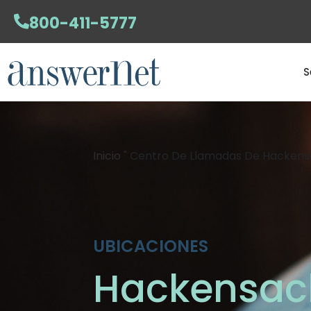
800-411-5777
S
Inicio
"
Centro De Llamadas De Hacken
UBICACIONES
Hackensack