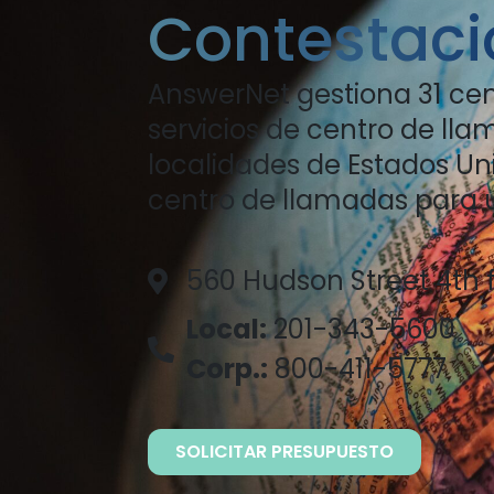
Contestaci
AnswerNet gestiona 31 ce
servicios de centro de lla
localidades de Estados Un
centro de llamadas para ut
560 Hudson Street 4th 
Local:
201-343-5600
Corp.:
800-411-5777
SOLICITAR PRESUPUESTO