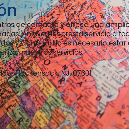
ón
ntros de contacto y ofrece una ampl
madas. AnswerNet presta servicio a to
idos y Canadá. No es necesario estar
ilizar nuestros servicios.
floor Hackensack, NJ, 07601