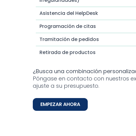
irregularidades)
Asistencia del HelpDesk
Programación de citas
Tramitación de pedidos
Retirada de productos
Servicios de respuesta a emergencias
¿Busca una combinación personalizad
Póngase en contacto con nuestros exp
Servicios de despacho
ajuste a su presupuesto.
Chat en directo
EMPEZAR AHORA
Rastreo de contactos