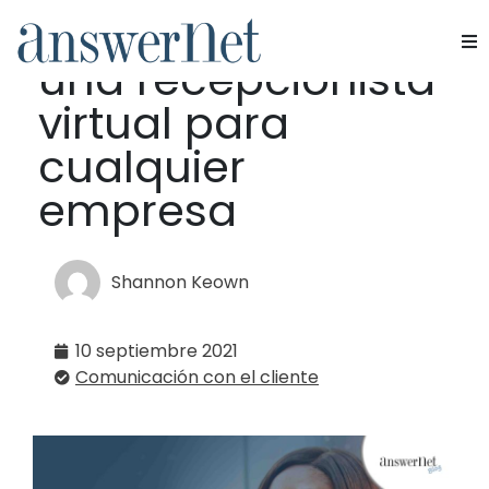
Las ventajas de
una recepcionista
Servicios
virtual para
Industrias
cualquier
empresa
Recursos
Quiénes somos
Shannon Keown
Contacte con nosotros
10 septiembre 2021
Comunicación con el cliente