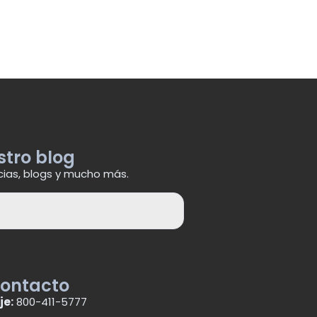
stro blog
cias, blogs y mucho más.
contacto
je:
800-411-5777