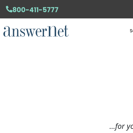
800-411-5777
S
…for yo